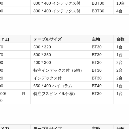
00
800 * 400 インデックス付
BBT30
10台
00
800 * 400 インデックス付
BBT30
4台
Y Z)
テーブルサイズ
主軸
台数
70
500 * 320
BT30
1台
70
500 * 350
BT30
1台
00
400 * 300
BT30
2台
00
特注インデックス付（5軸）
BT30
2台
20
インデックス付
BT30
2台
00
650 * 400 ハイコラム
BT40
1台
5*400/ R
特注(2スピンドル仕様)
BT30
1台
00
Y Z)
テーブルサイズ
主軸
台数