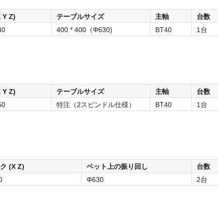
Y Z)
テーブルサイズ
主軸
台数
40
400 * 400（Φ630)
BT40
1台
Y Z)
テーブルサイズ
主軸
台数
50
特注（2スピンドル仕様）
BT40
1台
 (X Z)
ベット上の振り回し
台数
0
Φ630
2台